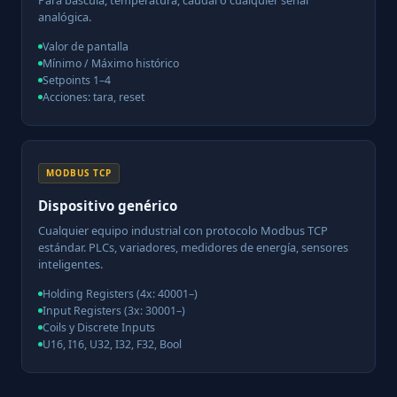
Para báscula, temperatura, caudal o cualquier señal
analógica.
Valor de pantalla
Mínimo / Máximo histórico
Setpoints 1–4
Acciones: tara, reset
MODBUS TCP
Dispositivo genérico
Cualquier equipo industrial con protocolo Modbus TCP
estándar. PLCs, variadores, medidores de energía, sensores
inteligentes.
Holding Registers (4x: 40001–)
Input Registers (3x: 30001–)
Coils y Discrete Inputs
U16, I16, U32, I32, F32, Bool