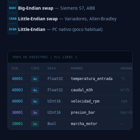
Big-Endian swap
— Siemens S7, ABB
BADC
Little-Endian swap
— Variadores, Allen-Bradley
CDAB
Little-Endian
— PC nativo (poco habitual)
DCBA
MAPA DE REGISTROS — PLC LÍNEA 1
DIR.
TIPO
DATO
NOMBRE
UNIDAD
40001
Float32
temperatura_entrada
°C
4x
40003
Float32
caudal_m3h
m³/h
4x
40005
UInt16
velocidad_rpm
rpm
4x
30001
UInt16
presion_bar
bar×10
3x
10001
Bool
marcha_motor
—
1x