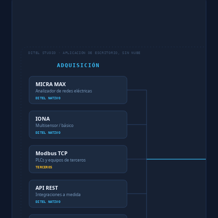
DITEL STUDIO · APLICACIÓN DE ESCRITORIO, SIN NUBE
ADQUISICIÓN
MICRA MAX
Analizador de redes eléctricas
DITEL NATIVO
IONA
Multisensor / básico
DITEL NATIVO
Modbus TCP
PLCs y equipos de terceros
TERCEROS
API REST
Integraciones a medida
DITEL NATIVO